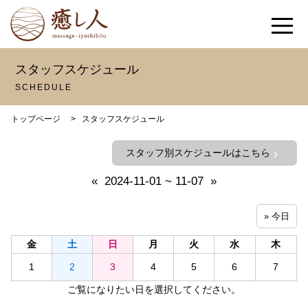
スタッフスケジュール
SCHEDULE
トップページ
>
スタッフスケジュール
スタッフ別スケジュールはこちら
chevron_right
«
2024-11-01 ~ 11-07
»
» 今日
金
土
日
月
火
水
木
1
2
3
4
5
6
7
ご覧になりたい日を選択してください。