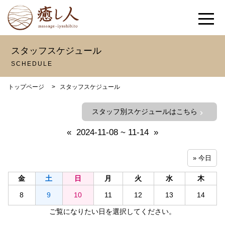
スタッフスケジュール
SCHEDULE
トップページ
>
スタッフスケジュール
スタッフ別スケジュールはこちら
chevron_right
«
2024-11-08 ~ 11-14
»
» 今日
金
土
日
月
火
水
木
8
9
10
11
12
13
14
ご覧になりたい日を選択してください。