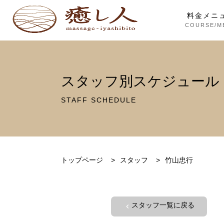
料金メニ
COURSE/M
スタッフ別スケジュール
STAFF SCHEDULE
トップページ
>
スタッフ
>
竹山忠行
スタッフ一覧に戻る
chevron_left